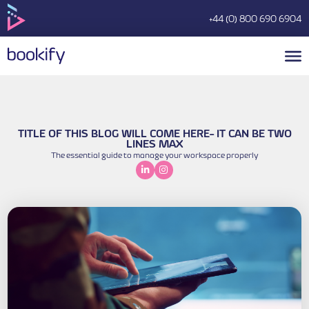
TITLE OF THIS BLOG WILL COME HERE
LINES MAX
The essential guide to manage your
works