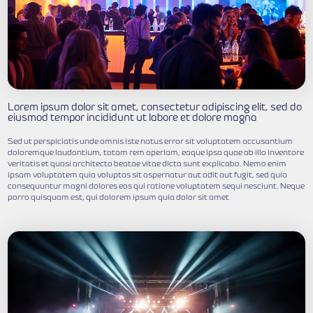
Lorem ipsum dolor sit amet, consectetur adi
eiusmod tempor incididunt ut labore et do
Sed ut perspiciatis unde omnis iste natus error sit 
doloremque laudantium, totam rem aperiam, eaque ips
veritatis et quasi architecto beatae vitae dicta sunt
ipsam voluptatem quia voluptas sit aspernatur aut odi
consequuntur magni dolores eos qui ratione volupta
porro quisquam est, qui dolorem ipsum quia dolor si