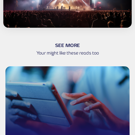
Lorem ipsum dolor sit amet, consectetur adi
eiusmod tempor incididunt ut labore et do
Sed ut perspiciatis unde omnis iste natus error sit 
doloremque laudantium, totam rem aperiam, eaque ips
veritatis et quasi architecto beatae vitae dicta sunt
ipsam voluptatem quia voluptas sit aspernatur aut odi
consequuntur magni dolores eos qui ratione volupta
porro quisquam est, qui dolorem ipsum quia dolor si