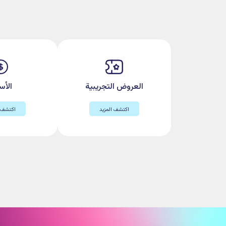
هل أنت جاهز لتحسين أداء مساحتك؟ اكت
آن، واكتشف كيف يمكن لBookify أن يعزز من تجربة مساحة عملك.
احجز عرضك التجريبي الآن!