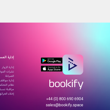
احصل على عرض أسعار
آن، واكتشف كيف يمكن لBookify أن يعزز من تجربة مساحة عملك.
احجز عرضك التجريبي الآن!